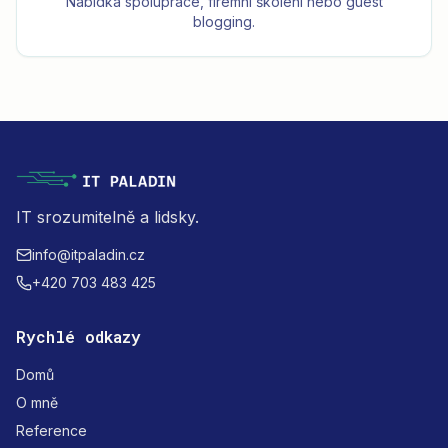
Nabídka spolupráce, firemní školení nebo guest
blogging.
IT srozumitelně a lidsky.
info@itpaladin.cz
+420 703 483 425
Rychlé odkazy
Domů
O mně
Reference